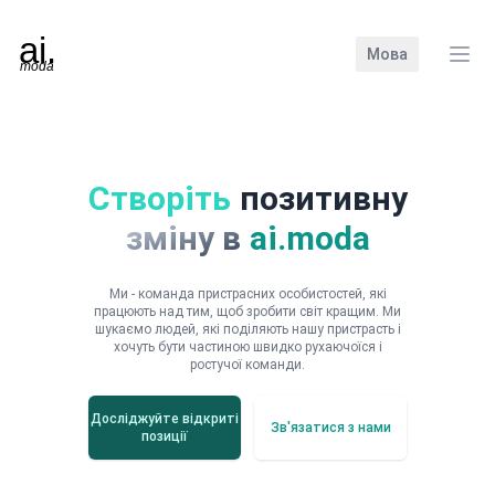
Мова
Зак
Створіть
позитивну
зміну в
ai.moda
Ми - команда пристрасних особистостей, які
працюють над тим, щоб зробити світ кращим. Ми
шукаємо людей, які поділяють нашу пристрасть і
хочуть бути частиною швидко рухаючоїся і
ростучої команди.
Досліджуйте відкриті
Зв'язатися з нами
позиції